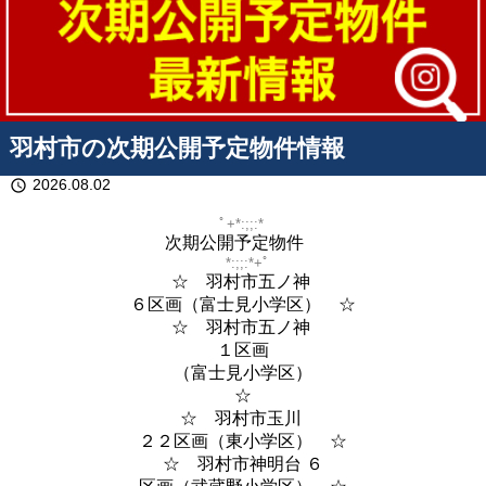
羽村市の次期公開予定物件情報
2026.08.02
schedule
ﾟ+*:;;:*
次期公開予定物件
*:;;:*+ﾟ
☆ 羽村市五ノ神
６区画（富士見小学区） ☆
☆ 羽村市五ノ神
１区画
（富士見小学区）
☆
☆ 羽村市玉川
２２区画（東小学区） ☆
☆ 羽村市神明台 ６