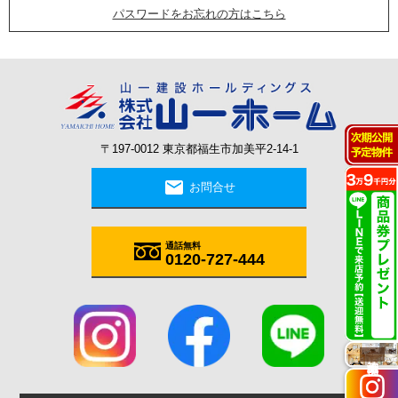
パスワードをお忘れの方はこちら
〒197-0012 東京都福生市加美平2-14-1
mail
お問合せ
通話無料
0120-727-444
施工実例