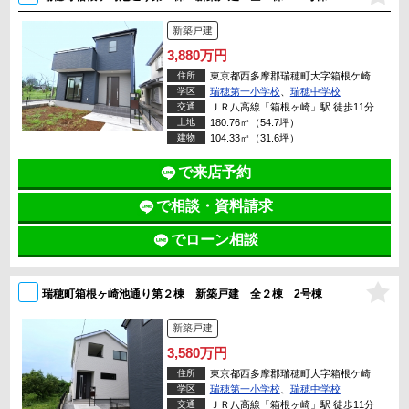
新築戸建
3,880万円
住所
東京都西多摩郡瑞穂町大字箱根ケ崎
学区
瑞穂第一小学校
、
瑞穂中学校
交通
ＪＲ八高線「箱根ヶ崎」駅 徒歩11分
土地
180.76㎡（54.7坪）
建物
104.33㎡（31.6坪）
で来店予約
で相談・資料請求
でローン相談
瑞穂町箱根ヶ崎池通り第２棟 新築戸建 全２棟 2号棟
新築戸建
3,580万円
住所
東京都西多摩郡瑞穂町大字箱根ケ崎
学区
瑞穂第一小学校
、
瑞穂中学校
交通
ＪＲ八高線「箱根ヶ崎」駅 徒歩11分