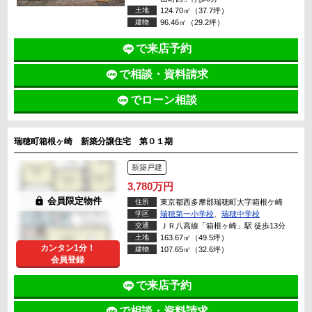
土地
124.70㎡（37.7坪）
建物
96.46㎡（29.2坪）
で来店予約
で相談・資料請求
でローン相談
瑞穂町箱根ヶ崎 新築分譲住宅 第０１期
新築戸建
3,780万円
lock
会員限定物件
住所
東京都西多摩郡瑞穂町大字箱根ケ崎
学区
瑞穂第一小学校
、
瑞穂中学校
交通
ＪＲ八高線「箱根ヶ崎」駅 徒歩13分
土地
163.67㎡（49.5坪）
カンタン1分！
建物
107.65㎡（32.6坪）
会員登録
で来店予約
で相談・資料請求