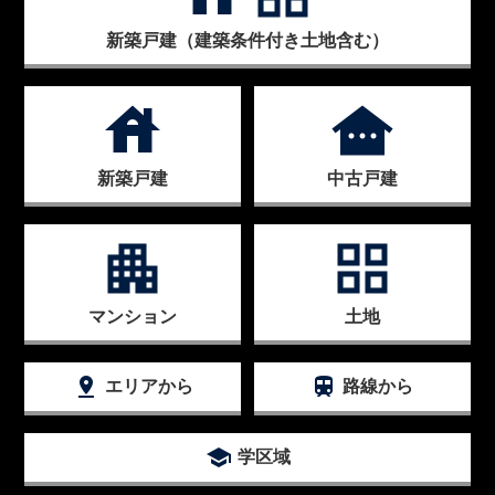
新築戸建（建築条件付き土地含む）
house
other_houses
新築戸建
中古戸建
apartment
grid_view
マンション
土地
pin_drop
train
エリアから
路線から
school
学区域