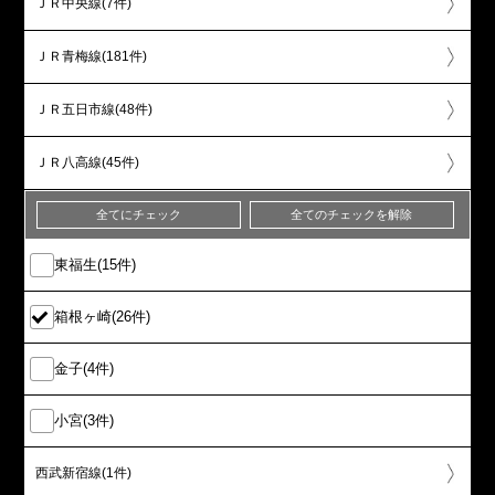
ＪＲ中央線(7件)
ＪＲ青梅線(181件)
ＪＲ五日市線(48件)
ＪＲ八高線(45件)
全てにチェック
全てのチェックを解除
東福生(15件)
箱根ヶ崎(26件)
金子(4件)
小宮(3件)
西武新宿線(1件)