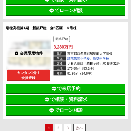
でローン相談
瑞穂高根第1期 新築戸建 全6区画 ６号棟
新築戸建
3,280万円
lock
会員限定物件
住所
東京都西多摩郡瑞穂町大字高根
学区
瑞穂第三小学校
、
瑞穂中学校
交通
ＪＲ八高線「箱根ヶ崎」駅 徒歩32分
土地
176.80㎡（53.5坪）
カンタン1分！
建物
81.98㎡（24.8坪）
会員登録
で来店予約
で相談・資料請求
でローン相談
1
2
3
次へ