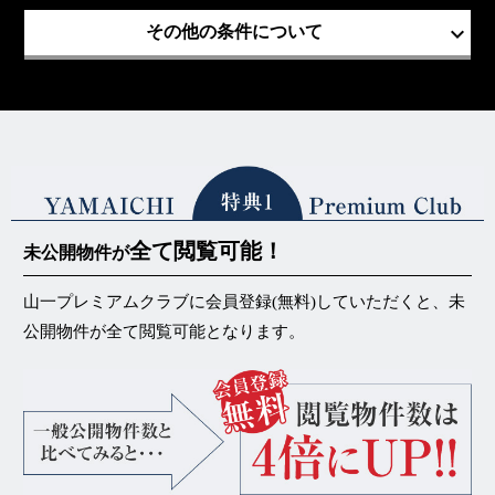
keyboard_arrow_down
その他の条件について
全て閲覧可能！
未公開物件が
山一プレミアムクラブに会員登録(無料)していただくと、未
公開物件が
全て閲覧可能
となります。