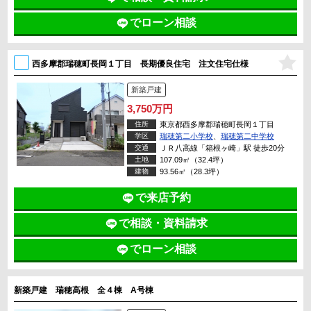
でローン相談
西多摩郡瑞穂町長岡１丁目 長期優良住宅 注文住宅仕様
新築戸建
3,750万円
住所
東京都西多摩郡瑞穂町長岡１丁目
学区
瑞穂第二小学校
、
瑞穂第二中学校
交通
ＪＲ八高線「箱根ヶ崎」駅 徒歩20分
土地
107.09㎡（32.4坪）
建物
93.56㎡（28.3坪）
で来店予約
で相談・資料請求
でローン相談
新築戸建 瑞穂高根 全４棟 A号棟