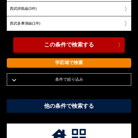
西武拝島線(3件)
西武多摩湖線(1件)
学区域で検索
条件で絞り込み
他の条件で検索する
house
grid_view