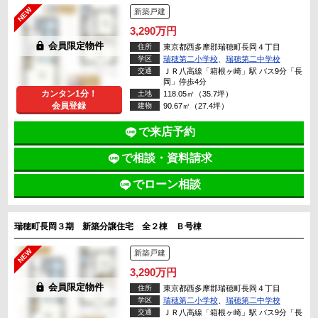
新築戸建
3,290万円
lock
会員限定物件
住所
東京都西多摩郡瑞穂町長岡４丁目
学区
瑞穂第二小学校
、
瑞穂第二中学校
交通
ＪＲ八高線「箱根ヶ崎」駅 バス9分「長
岡」停歩4分
カンタン1分！
土地
118.05㎡（35.7坪）
会員登録
建物
90.67㎡（27.4坪）
で来店予約
で相談・資料請求
でローン相談
瑞穂町長岡３期 新築分譲住宅 全２棟 Ｂ号棟
新築戸建
3,290万円
lock
会員限定物件
住所
東京都西多摩郡瑞穂町長岡４丁目
学区
瑞穂第二小学校
、
瑞穂第二中学校
交通
ＪＲ八高線「箱根ヶ崎」駅 バス9分「長