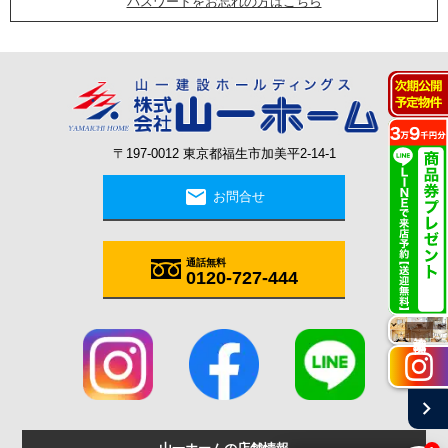
パスワードをお忘れの方はこちら
〒197-0012 東京都福生市加美平2-14-1
mail
お問合せ
通話無料
0120-727-444
施工実例
chevron_right