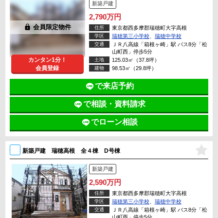
新築戸建
2,790万円
lock
会員限定物件
住所
東京都西多摩郡瑞穂町大字高根
学区
瑞穂第三小学校
、
瑞穂中学校
交通
ＪＲ八高線「箱根ヶ崎」駅 バス8分「松
山町西」停歩5分
カンタン1分！
土地
125.03㎡（37.8坪）
会員登録
建物
98.53㎡（29.8坪）
で来店予約
で相談・資料請求
でローン相談
新築戸建 瑞穂高根 全４棟 D号棟
新築戸建
2,590万円
住所
東京都西多摩郡瑞穂町大字高根
学区
瑞穂第三小学校
、
瑞穂中学校
交通
ＪＲ八高線「箱根ヶ崎」駅 バス8分「松
山町西」停歩5分