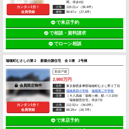
岡」停歩4分
カンタン1分！
土地
120.21㎡（36.4坪）
会員登録
建物
90.67㎡（27.4坪）
で来店予約
で相談・資料請求
でローン相談
瑞穂町むさしの第２ 新築分譲住宅 全３棟 2号棟
新築戸建
2,980万円
lock
会員限定物件
住所
東京都西多摩郡瑞穂町むさし野２丁目
学区
瑞穂第四小学校
、
瑞穂第二中学校
交通
ＪＲ八高線「箱根ヶ崎」駅 バス10分
「瑞穂都営住宅」停歩7分
カンタン1分！
土地
112.52㎡（34.0坪）
会員登録
建物
88.29㎡（26.7坪）
で来店予約