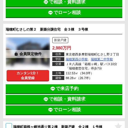
で相談・資料請求
でローン相談
瑞穂町むさしの第２ 新築分譲住宅 全３棟 ３号棟
新築戸建
2,980万円
lock
会員限定物件
住所
東京都西多摩郡瑞穂町むさし野２丁目
学区
瑞穂第四小学校
、
瑞穂第二中学校
交通
ＪＲ八高線「箱根ヶ崎」駅 バス10分
「瑞穂都営住宅」停歩7分
カンタン1分！
土地
112.53㎡（34.0坪）
会員登録
建物
88.28㎡（26.7坪）
で来店予約
で相談・資料請求
でローン相談
瑞穂町箱根ヶ崎池通り第２棟 新築戸建 全２棟 １号棟