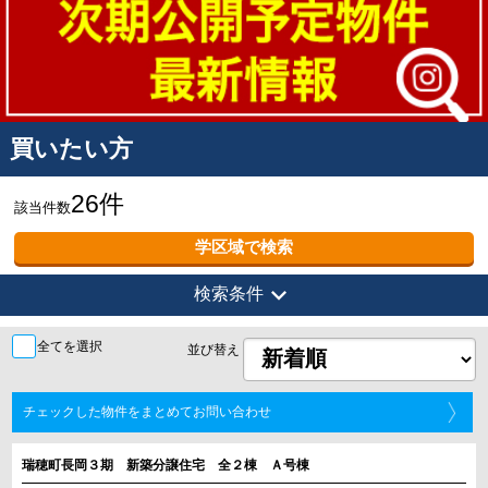
買いたい方
26件
該当件数
学区域で検索
expand_more
検索条件
全てを選択
並び替え
チェックした物件をまとめてお問い合わせ
瑞穂町長岡３期 新築分譲住宅 全２棟 Ａ号棟