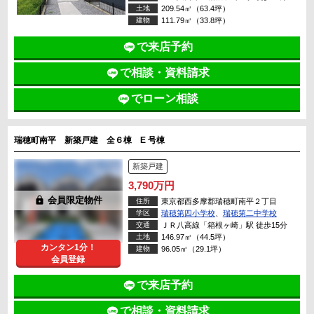
土地
209.54㎡（63.4坪）
建物
111.79㎡（33.8坪）
で来店予約
で相談・資料請求
でローン相談
瑞穂町南平 新築戸建 全６棟 E 号棟
新築戸建
3,790万円
lock
会員限定物件
住所
東京都西多摩郡瑞穂町南平２丁目
学区
瑞穂第四小学校
、
瑞穂第二中学校
交通
ＪＲ八高線「箱根ヶ崎」駅 徒歩15分
土地
146.97㎡（44.5坪）
カンタン1分！
建物
96.05㎡（29.1坪）
会員登録
で来店予約
で相談・資料請求