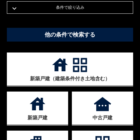
条件で絞り込み
他の条件で検索する
house
grid_view
新築戸建（建築条件付き土地含む）
house
other_houses
新築戸建
中古戸建