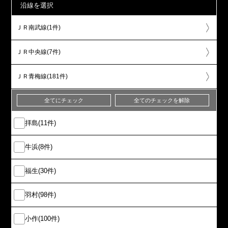
沿線を選択
ＪＲ南武線(1件)
ＪＲ中央線(7件)
ＪＲ青梅線(181件)
全てにチェック
全てのチェックを解除
拝島(11件)
牛浜(8件)
福生(30件)
羽村(98件)
小作(100件)