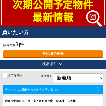
買いたい方
3件
該当件数
学区域で検索
expand_more
検索条件
全てを選択
並び替え
チェックした物件をまとめてお問い合わせ
昭島市中神町２丁目 未入居戸建住宅 全４棟 ３号棟