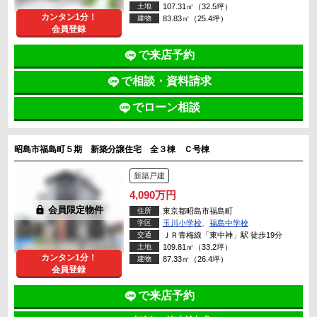
土地
107.31㎡（32.5坪）
カンタン1分！
建物
83.83㎡（25.4坪）
会員登録
で来店予約
で相談・資料請求
でローン相談
昭島市福島町５期 新築分譲住宅 全３棟 Ｃ号棟
新築戸建
4,090万円
lock
会員限定物件
住所
東京都昭島市福島町
学区
玉川小学校
、
福島中学校
交通
ＪＲ青梅線「東中神」駅 徒歩19分
土地
109.81㎡（33.2坪）
カンタン1分！
建物
87.33㎡（26.4坪）
会員登録
で来店予約