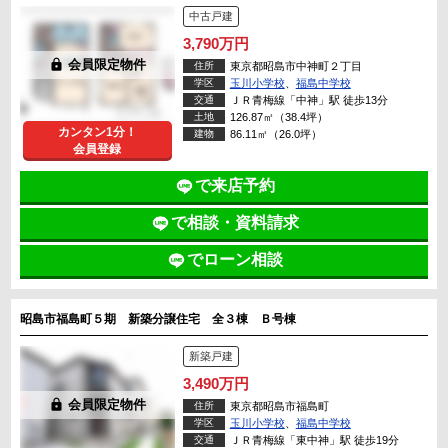
中古戸建
3,790万円
lock
会員限定物件
住所
東京都昭島市中神町２丁目
学区
玉川小学校
、
福島中学校
交通
ＪＲ青梅線「中神」駅 徒歩13分
土地
126.87㎡（38.4坪）
カンタン1分！
建物
86.11㎡（26.0坪）
会員登録
で来店予約
で相談・資料請求
でローン相談
昭島市福島町５期 新築分譲住宅 全３棟 Ｂ号棟
新築戸建
3,490万円
lock
会員限定物件
住所
東京都昭島市福島町
学区
玉川小学校
、
福島中学校
交通
ＪＲ青梅線「東中神」駅 徒歩19分