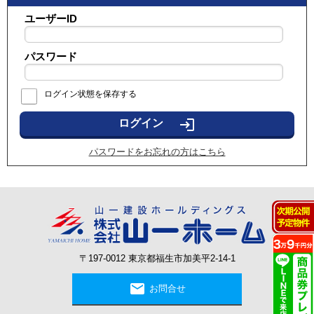
ユーザーID
パスワード
ログイン状態を保存する
login
パスワードをお忘れの方はこちら
〒197-0012 東京都福生市加美平2-14-1
mail
お問合せ