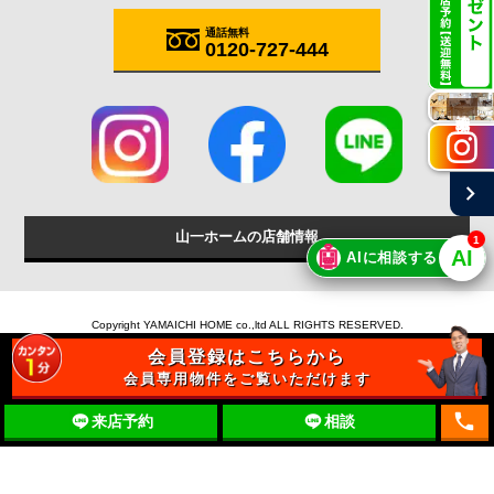
通話無料
0120-727-444
施工実例
chevron_right
山一ホームの店舗情報
1
🤖
AI
AIに相談する
Copyright YAMAICHI HOME co.,ltd ALL RIGHTS RESERVED.
会員登録はこちらから
会員専用物件をご覧いただけます
local_phone
来店予約
相談