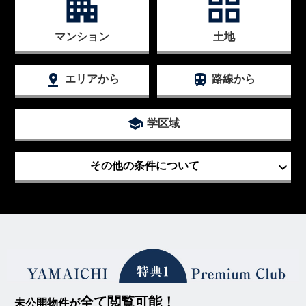
apartment
grid_view
マンション
土地
pin_drop
train
エリアから
路線から
school
学区域
keyboard_arrow_down
その他の条件について
全て閲覧可能！
未公開物件が