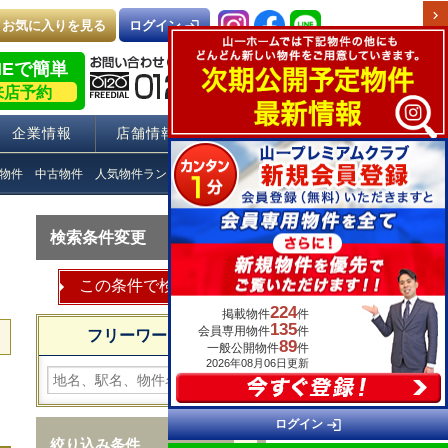
chevron_right
お気に入りを見る
login
ログイン
NEで簡単
来店予約
企業情報
店舗情報
採用情報
物件
中古物件
人気物件ランキング
Q＆A
検索条件変更
224
掲載物件
件
135
会員専用物件
件
フリーワード検索
89
一般公開物件
件
2026年08月06日更新
login
ログイン
絞り込み条件