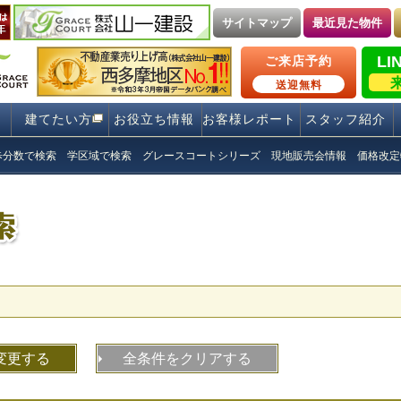
サイトマップ
最近見た物件
LI
ご来店予約
送迎無料
建てたい方
お役立ち情報
お客様レポート
スタッフ紹介
歩分数で検索
学区域で検索
グレースコートシリーズ
現地販売会情報
価格改定
変更する
全条件をクリアする