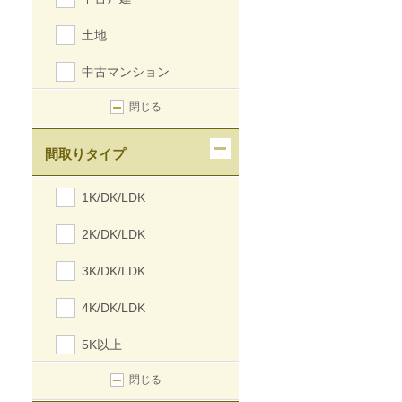
土地
中古マンション
閉じる
間取りタイプ
1K/DK/LDK
2K/DK/LDK
3K/DK/LDK
4K/DK/LDK
5K以上
閉じる