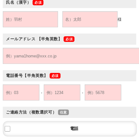
氏名（漢字）
様
メールアドレス
【半角英数】
電話番号
【半角英数】
-
-
ご連絡方法（複数選択可）
電話