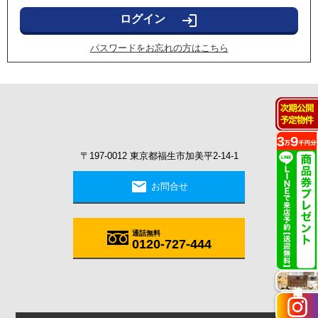
login
パスワードをお忘れの方はこちら
〒197-0012 東京都福生市加美平2-14-1
mail
お問合せ
通話無料
0120-727-444
施工実例