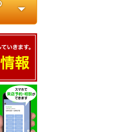
の
arrow_drop_down