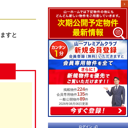
chevron_right
ますと
224
掲載物件
件
135
会員専用物件
件
89
一般公開物件
件
2026年08月06日更新
login
ログイン