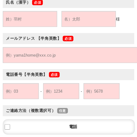
氏名（漢字）
様
メールアドレス
【半角英数】
電話番号
【半角英数】
-
-
ご連絡方法（複数選択可）
電話