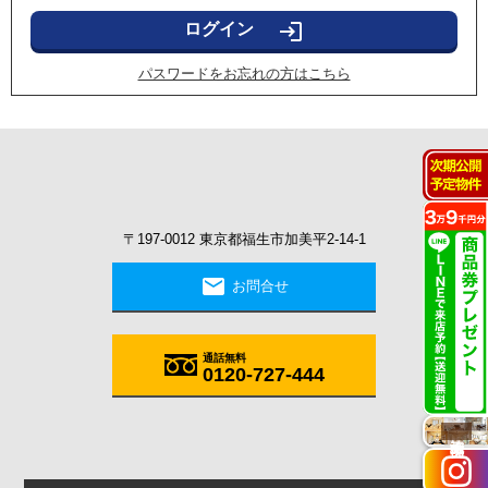
login
パスワードをお忘れの方はこちら
〒197-0012 東京都福生市加美平2-14-1
mail
お問合せ
通話無料
0120-727-444
施工実例