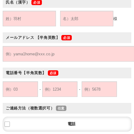
氏名（漢字）
様
メールアドレス
【半角英数】
電話番号
【半角英数】
-
-
ご連絡方法（複数選択可）
電話