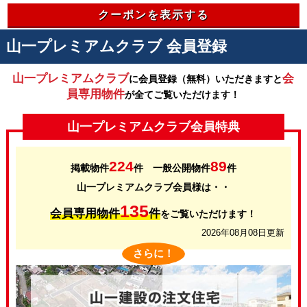
クーポンを表示する
山一プレミアムクラブ 会員登録
山一プレミアムクラブ
会
に会員登録（無料）いただきますと
員専用物件
が全てご覧いただけます！
山一プレミアムクラブ会員特典
224
89
掲載物件
件 一般公開物件
件
山一プレミアムクラブ会員様は・・
135
会員専用物件
件
をご覧いただけます！
2026年08月08日更新
さらに！