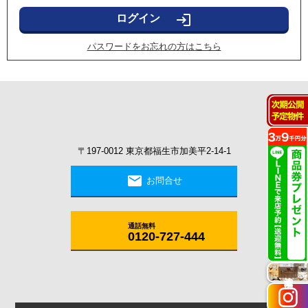
login
パスワードをお忘れの方はこちら
〒197-0012 東京都福生市加美平2-14-1
mail
お問合せ
通話無料
0120-727-444
施工実例