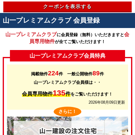
クーポンを表示する
山一プレミアムクラブ 会員登録
山一プレミアムクラブ
会
に会員登録（無料）いただきますと
員専用物件
が全てご覧いただけます！
山一プレミアムクラブ会員特典
224
89
掲載物件
件 一般公開物件
件
山一プレミアムクラブ会員様は・・
135
会員専用物件
件
をご覧いただけます！
2026年08月09日更新
さらに！