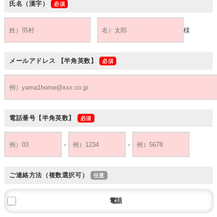
氏名（漢字）
様
メールアドレス
【半角英数】
電話番号
【半角英数】
-
-
ご連絡方法（複数選択可）
電話