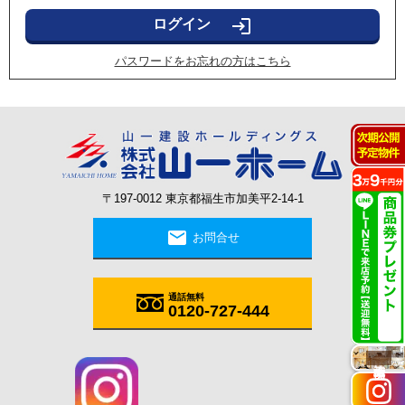
login
パスワードをお忘れの方はこちら
〒197-0012 東京都福生市加美平2-14-1
mail
お問合せ
通話無料
0120-727-444
施工実例