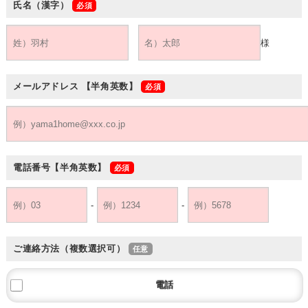
氏名（漢字）
様
メールアドレス
【半角英数】
電話番号
【半角英数】
-
-
ご連絡方法（複数選択可）
電話