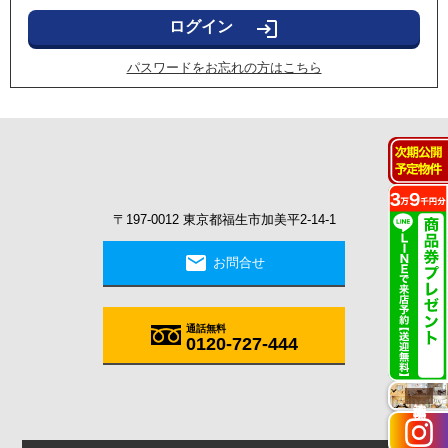
login
パスワードをお忘れの方はこちら
〒197-0012 東京都福生市加美平2-14-1
mail
お問合せ
通話無料
0120-727-444
施工実例