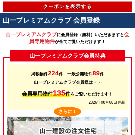
クーポンを表示する
山一プレミアムクラブ 会員登録
山一プレミアムクラブ
会
に会員登録（無料）いただきますと
員専用物件
が全てご覧いただけます！
山一プレミアムクラブ会員特典
224
89
掲載物件
件 一般公開物件
件
山一プレミアムクラブ会員様は・・
135
会員専用物件
件
をご覧いただけます！
2026年08月08日更新
さらに！