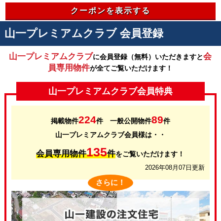
クーポンを表示する
山一プレミアムクラブ 会員登録
山一プレミアムクラブ
会
に会員登録（無料）いただきますと
員専用物件
が全てご覧いただけます！
山一プレミアムクラブ会員特典
224
89
掲載物件
件 一般公開物件
件
山一プレミアムクラブ会員様は・・
135
会員専用物件
件
をご覧いただけます！
2026年08月07日更新
さらに！