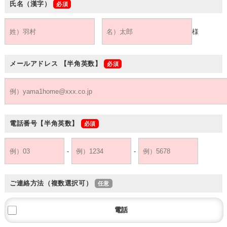
氏名（漢字）
様
メールアドレス
【半角英数】
電話番号
【半角英数】
-
-
ご連絡方法（複数選択可）
電話