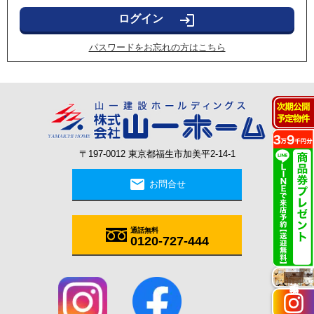
login
パスワードをお忘れの方はこちら
〒197-0012 東京都福生市加美平2-14-1
mail
お問合せ
通話無料
0120-727-444
施工実例