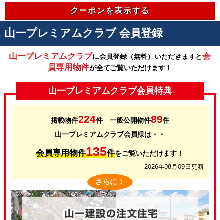
クーポンを表示する
山一プレミアムクラブ 会員登録
山一プレミアムクラブ
会
に会員登録（無料）いただきますと
員専用物件
が全てご覧いただけます！
山一プレミアムクラブ会員特典
224
89
掲載物件
件 一般公開物件
件
山一プレミアムクラブ会員様は・・
135
会員専用物件
件
をご覧いただけます！
2026年08月09日更新
さらに！