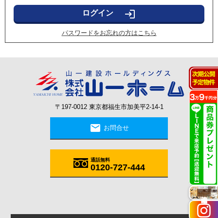
login
パスワードをお忘れの方はこちら
〒197-0012 東京都福生市加美平2-14-1
mail
お問合せ
通話無料
0120-727-444
施工実例