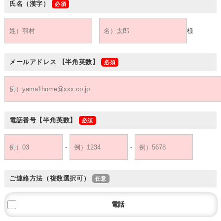
氏名（漢字）
様
メールアドレス
【半角英数】
電話番号
【半角英数】
-
-
ご連絡方法（複数選択可）
電話