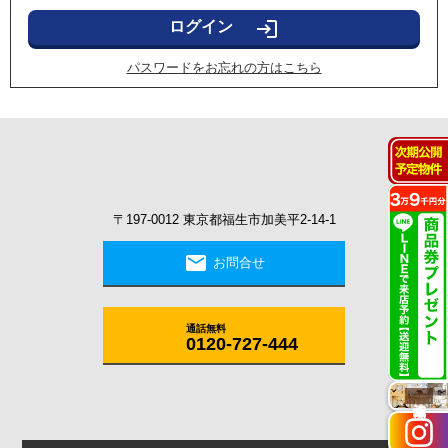
login
パスワードをお忘れの方はこちら
〒197-0012 東京都福生市加美平2-14-1
mail
お問合せ
通話無料
0120-727-444
施工実例