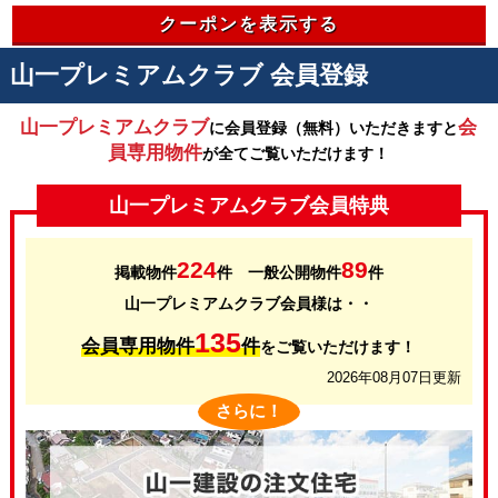
クーポンを表示する
山一プレミアムクラブ 会員登録
山一プレミアムクラブ
会
に会員登録（無料）いただきますと
員専用物件
が全てご覧いただけます！
山一プレミアムクラブ会員特典
224
89
掲載物件
件 一般公開物件
件
山一プレミアムクラブ会員様は・・
135
会員専用物件
件
をご覧いただけます！
2026年08月07日更新
さらに！