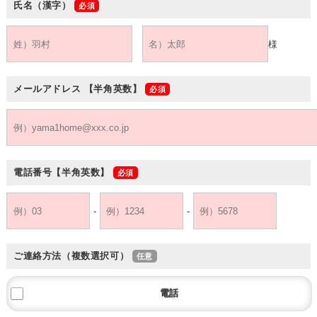
氏名（漢字）
様
メールアドレス
【半角英数】
電話番号
【半角英数】
-
-
ご連絡方法（複数選択可）
電話