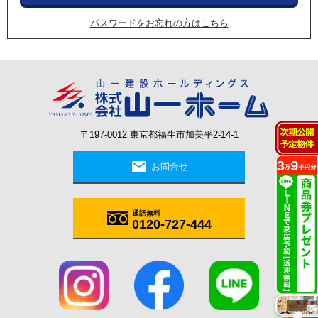
パスワードをお忘れの方はこちら
〒197-0012 東京都福生市加美平2-14-1
mail
お問合せ
通話無料
0120-727-444
施工実例