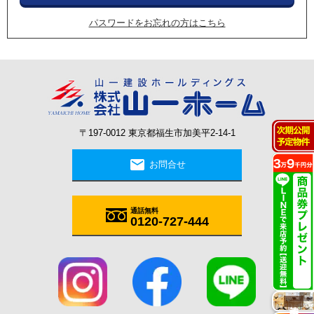
パスワードをお忘れの方はこちら
〒197-0012 東京都福生市加美平2-14-1
mail
お問合せ
通話無料
0120-727-444
施工実例