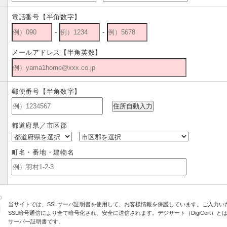
電話番号【半角数字】
-
-
話
メールアドレス【半角英数】
須
郵便番号【半角数字】
都道府県／市区郡
町名・番地・建物名
当サイトでは、SSLサーバ証明書を使用して、お客様情報を保護しています。ご入力い
SSL暗号通信により全て暗号化され、安全に送信されます。デジサート（DigiCert）とは
サーバー証明書です。