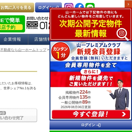
chevron_right
お気に入りを見る
login
ログイン
NEで簡単
来店予約
企業情報
店舗情報
採用情報
の不動産なら山一ホームトップ
> 物件お問い合わせ
ただいたお客様情報は、
、世界シェアNo.1を誇る
224
掲載物件
件
135
会員専用物件
件
89
一般公開物件
件
2026年08月06日更新
login
ログイン