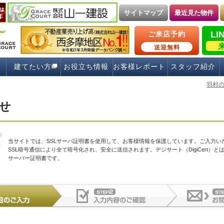
サイトマップ
最近見た物件
LI
ご来店予約
送迎無料
建てたい方
お役立ち情報
お客様レポート
スタッフ紹介
羽村
せ
当サイトでは、SSLサーバ証明書を使用して、お客様情報を保護しています。ご入力い
SSL暗号通信により全て暗号化され、安全に送信されます。デジサート（DigiCert）とは
サーバー証明書です。