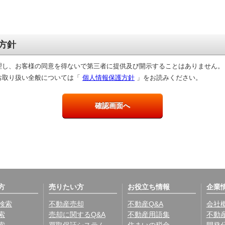
方針
理し、お客様の同意を得ないで第三者に提供及び開示することはありません。
お取り扱い全般については「
個人情報保護方針
」をお読みください。
方
売りたい方
お役立ち情報
企業
検索
不動産売却
不動産Q&A
会社
索
売却に関するQ&A
不動産用語集
不動