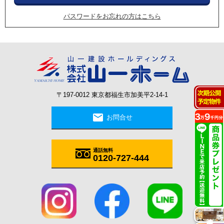
パスワードをお忘れの方はこちら
〒197-0012 東京都福生市加美平2-14-1
mail
お問合せ
通話無料
0120-727-444
施工実例