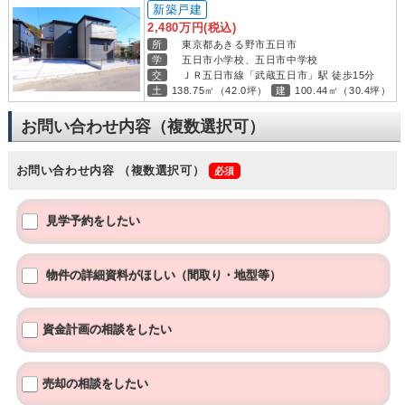
新築戸建
2,480万円(税込)
所
東京都あきる野市五日市
学
五日市小学校、五日市中学校
交
ＪＲ五日市線「武蔵五日市」駅 徒歩15分
土
138.75㎡（42.0坪）
建
100.44㎡（30.4坪）
お問い合わせ内容（複数選択可）
お問い合わせ内容
（複数選択可）
見学予約をしたい
物件の詳細資料がほしい（間取り・地型等）
資金計画の相談をしたい
売却の相談をしたい