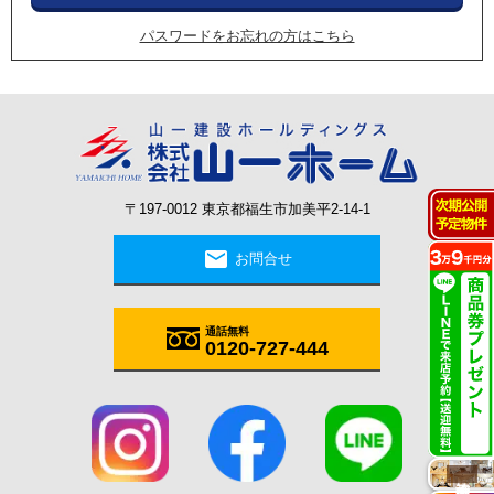
パスワードをお忘れの方はこちら
〒197-0012 東京都福生市加美平2-14-1
mail
お問合せ
通話無料
0120-727-444
施工実例