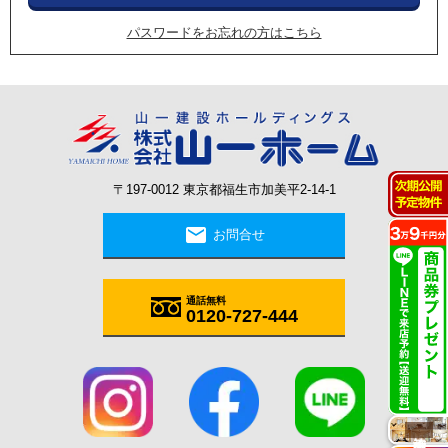
パスワードをお忘れの方はこちら
〒197-0012 東京都福生市加美平2-14-1
mail
お問合せ
通話無料
0120-727-444
施工実例