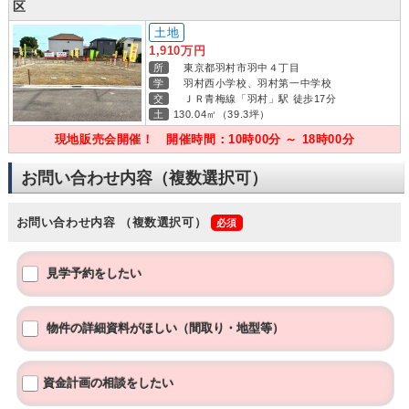
区
土地
1,910万円
所
東京都羽村市羽中４丁目
学
羽村西小学校、羽村第一中学校
交
ＪＲ青梅線「羽村」駅 徒歩17分
土
130.04㎡（39.3坪）
現地販売会開催！ 開催時間：10時00分 ～ 18時00分
お問い合わせ内容（複数選択可）
お問い合わせ内容
（複数選択可）
見学予約をしたい
物件の詳細資料がほしい（間取り・地型等）
資金計画の相談をしたい