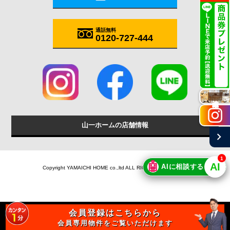
通話無料
0120-727-444
施工実例
山一ホームの店舗情報
chevron_right
1
🤖
AI
AIに相談する
Copyright YAMAICHI HOME co.,ltd ALL RIGHTS RESERVED.
会員登録はこちらから
会員専用物件をご覧いただけます