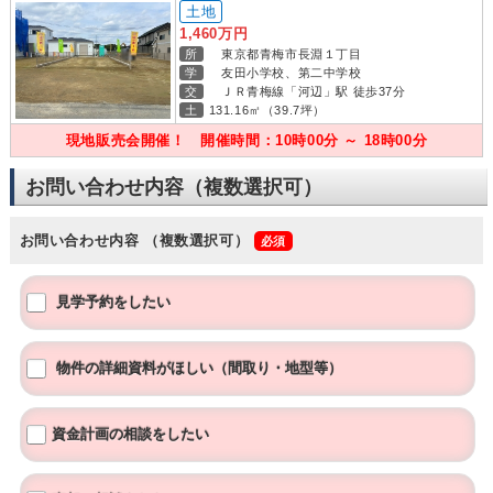
土地
1,460万円
所
東京都青梅市長淵１丁目
学
友田小学校、第二中学校
交
ＪＲ青梅線「河辺」駅 徒歩37分
土
131.16㎡（39.7坪）
現地販売会開催！ 開催時間：10時00分 ～ 18時00分
お問い合わせ内容（複数選択可）
お問い合わせ内容
（複数選択可）
見学予約をしたい
物件の詳細資料がほしい（間取り・地型等）
資金計画の相談をしたい