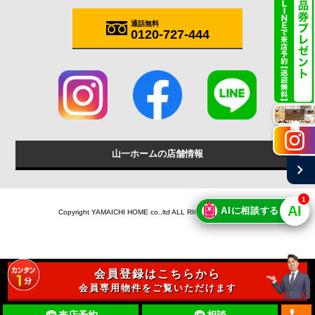
通話無料
0120-727-444
施工実例
山一ホームの店舗情報
chevron_right
1
🤖
AI
AIに相談する
Copyright YAMAICHI HOME co.,ltd ALL RIGHTS RESERVED.
会員登録はこちらから
会員専用物件をご覧いただけます
local_phone
来店予約
相談