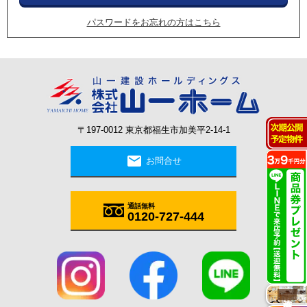
パスワードをお忘れの方はこちら
〒197-0012 東京都福生市加美平2-14-1
mail
お問合せ
通話無料
0120-727-444
施工実例