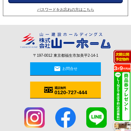
パスワードをお忘れの方はこちら
〒197-0012 東京都福生市加美平2-14-1
mail
お問合せ
通話無料
0120-727-444
施工実例