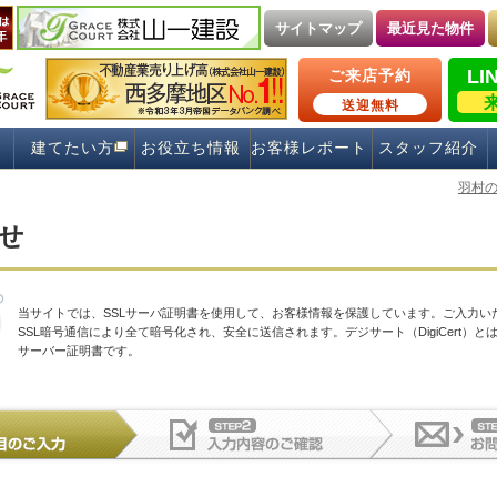
サイトマップ
最近見た物件
LI
ご来店予約
送迎無料
建てたい方
お役立ち情報
お客様レポート
スタッフ紹介
羽村
せ
当サイトでは、SSLサーバ証明書を使用して、お客様情報を保護しています。ご入力い
SSL暗号通信により全て暗号化され、安全に送信されます。デジサート（DigiCert）とは
サーバー証明書です。