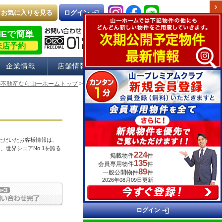
chevron_right
お気に入りを見る
login
ログイン
NEで簡単
来店予約
企業情報
店舗情報
採用情報
の不動産なら山一ホームトップ
> 物件お問い合わせ
ただいたお客様情報は、
、世界シェアNo.1を誇る
224
掲載物件
件
135
会員専用物件
件
89
一般公開物件
件
2026年08月09日更新
login
ログイン