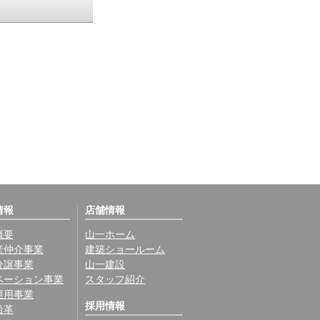
情報
店舗情報
概要
山一ホーム
産仲介事業
建築ショールーム
分譲事業
山一建設
ベーション事業
スタッフ紹介
運用事業
採用情報
沿革