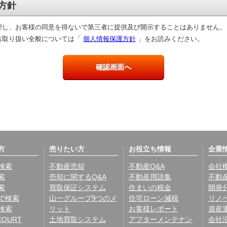
方針
理し、お客様の同意を得ないで第三者に提供及び開示することはありません。
お取り扱い全般については「
個人情報保護方針
」をお読みください。
方
売りたい方
お役立ち情報
企業
検索
不動産売却
不動産Q&A
会社
索
売却に関するQ&A
不動産用語集
不動
索
買取保証システム
住まいの税金
開発
で検索
山一グループ9つのメ
住宅ローン減税
リノ
検索
リット
お客様レポート
資産
COURT
土地買取システム
アフターメンテナン
会社