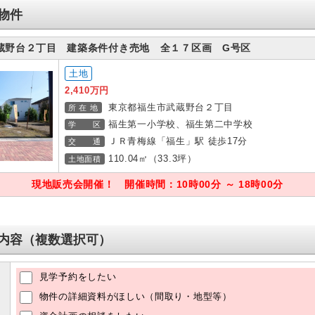
物件
蔵野台２丁目 建築条件付き売地 全１７区画 G号区
土地
2,410万円
東京都福生市武蔵野台２丁目
所 在 地
福生第一小学校、福生第二中学校
学 区
ＪＲ青梅線「福生」駅 徒歩17分
交 通
110.04㎡（33.3坪）
土地面積
現地販売会開催！ 開催時間：10時00分 ～ 18時00分
内容（複数選択可）
見学予約をしたい
物件の詳細資料がほしい（間取り・地型等）