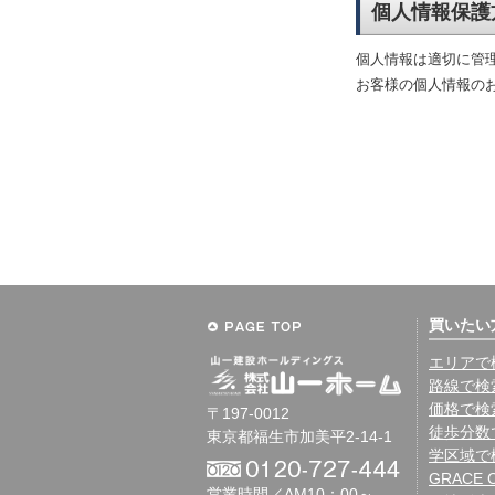
個人情報保護
個人情報は適切に管
お客様の個人情報の
買いたい
エリアで
路線で検
価格で検
〒197-0012
徒歩分数
東京都福生市加美平2-14-1
学区域で
GRACE 
営業時間／AM10：00～