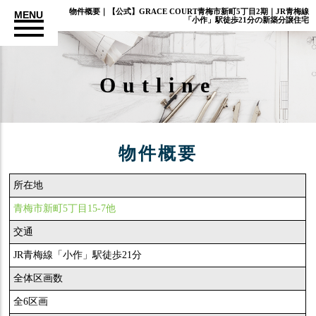
物件概要｜【公式】GRACE COURT青梅市新町5丁目2期｜JR青梅線
MENU
「小作」駅徒歩21分の新築分譲住宅
Outline
物件概要
所在地
青梅市新町5丁目15-7他
交通
JR青梅線「小作」駅徒歩21分
全体区画数
全6区画