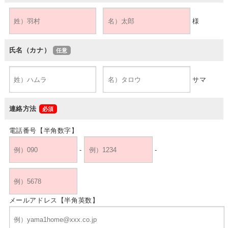
様
氏名（カナ）
サマ
連絡方法
電話番号【半角数字】
-
-
メールアドレス【半角英数】