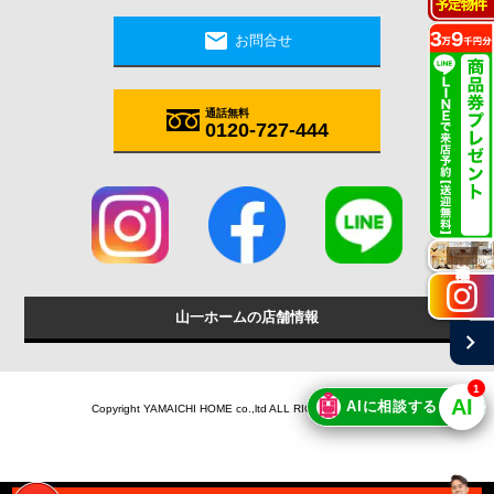
mail
お問合せ
通話無料
0120-727-444
施工実例
山一ホームの店舗情報
chevron_right
1
🤖
AI
AIに相談する
Copyright YAMAICHI HOME co.,ltd ALL RIGHTS RESERVED.