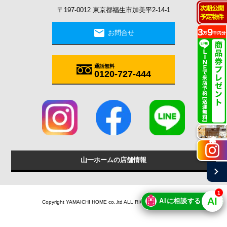
〒197-0012 東京都福生市加美平2-14-1
mail
お問合せ
通話無料
0120-727-444
施工実例
山一ホームの店舗情報
chevron_right
1
🤖
AI
AIに相談する
Copyright YAMAICHI HOME co.,ltd ALL RIGHTS RESERVED.