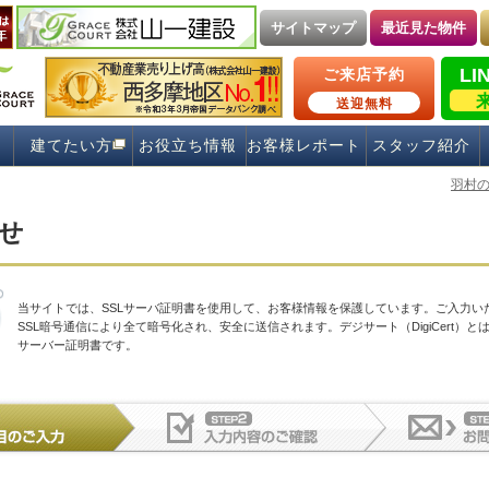
サイトマップ
最近見た物件
LI
ご来店予約
送迎無料
建てたい方
お役立ち情報
お客様レポート
スタッフ紹介
羽村
せ
当サイトでは、SSLサーバ証明書を使用して、お客様情報を保護しています。ご入力い
SSL暗号通信により全て暗号化され、安全に送信されます。デジサート（DigiCert）とは
サーバー証明書です。