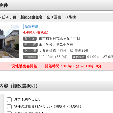
物件
ヶ丘４丁目 新築分譲住宅 全３区画 Ｂ号棟
新築戸建
4,460万円(税込)
東京都羽村市緑ヶ丘４丁目
所 在 地
栄小学校、第二中学校
学 区
ＪＲ青梅線「羽村」駅 徒歩25分
交 通
112.10㎡（33.9坪）
91.09㎡（27.6
土地面積
建物面積
現地販売会開催！ 開催時間：10時00分 ～ 18時00分
内容（複数選択可）
見学予約をしたい
物件の詳細資料がほしい（間取り・地型等）