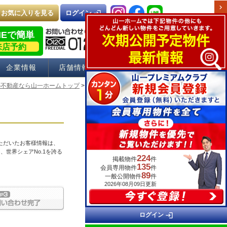
chevron_right
お気に入りを見る
login
ログイン
NEで簡単
来店予約
企業情報
店舗情報
採用情報
の不動産なら山一ホームトップ
> 物件お問い合わせ
ただいたお客様情報は、
、世界シェアNo.1を誇る
224
掲載物件
件
135
会員専用物件
件
89
一般公開物件
件
2026年08月09日更新
login
ログイン