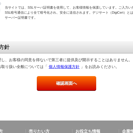
当サイトでは、SSLサーバ証明書を使用して、お客様情報を保護しています。ご入力い
SSL暗号通信により全て暗号化され、安全に送信されます。デジサート（DigiCert）とは
サーバー証明書です。
方針
理し、お客様の同意を得ないで第三者に提供及び開示することはありません。
お取り扱い全般については「
個人情報保護方針
」をお読みください。
方
売りたい方
お役立ち情報
企業