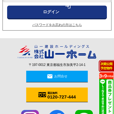
login
パスワードをお忘れの方はこちら
〒197-0012 東京都福生市加美平2-14-1
mail
お問合せ
通話無料
0120-727-444