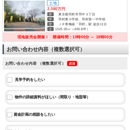
土地
2,580万円
所
東京都羽村市羽中３丁目
学
羽村東小学校、羽村第一中学校
交
ＪＲ青梅線「羽村」駅 徒歩11分
土
1325.00㎡（400.8坪）
現地販売会開催！ 開催時間：10時00分 ～ 18時00分
お問い合わせ内容（複数選択可）
お問い合わせ内容
（複数選択可）
見学予約をしたい
物件の詳細資料がほしい（間取り・地型等）
資金計画の相談をしたい