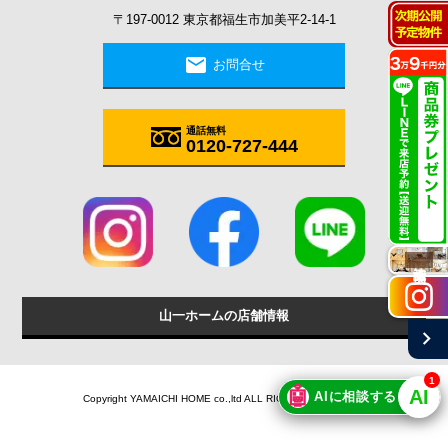
〒197-0012 東京都福生市加美平2-14-1
mail
お問合せ
通話無料
0120-727-444
施工実例
山一ホームの店舗情報
chevron_right
1
🤖
AI
AIに相談する
Copyright YAMAICHI HOME co.,ltd ALL RIGHTS RESERVED.