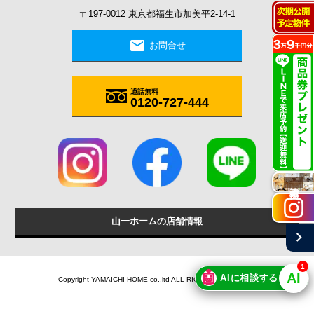
〒197-0012 東京都福生市加美平2-14-1
mail
お問合せ
通話無料
0120-727-444
施工実例
山一ホームの店舗情報
chevron_right
1
🤖
AI
AIに相談する
Copyright YAMAICHI HOME co.,ltd ALL RIGHTS RESERVED.