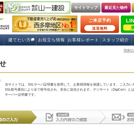
サイトマップ
最近見た物件
LI
ご来店予約
送迎無料
建てたい方
お役立ち情報
お客様レポート
スタッフ紹介
羽村
せ
当サイトでは、SSLサーバ証明書を使用して、お客様情報を保護しています。ご入力い
SSL暗号通信により全て暗号化され、安全に送信されます。デジサート（DigiCert）とは
サーバー証明書です。