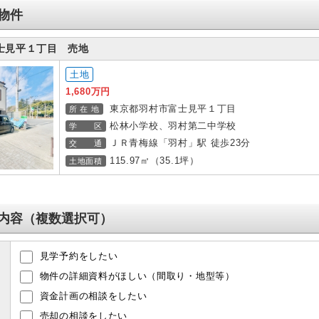
物件
士見平１丁目 売地
土地
1,680万円
東京都羽村市富士見平１丁目
所 在 地
松林小学校、羽村第二中学校
学 区
ＪＲ青梅線「羽村」駅 徒歩23分
交 通
115.97㎡（35.1坪）
土地面積
内容（複数選択可）
見学予約をしたい
物件の詳細資料がほしい（間取り・地型等）
資金計画の相談をしたい
売却の相談をしたい