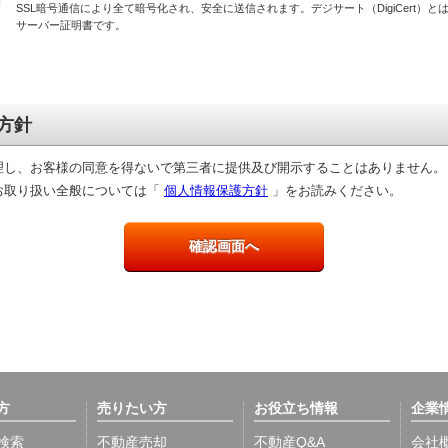
SSL暗号通信により全て暗号化され、安全に送信されます。デジサート（DigiCert）とは
サーバー証明書です。
方針
理し、お客様の同意を得ないで第三者に提供及び開示することはありません。
お取り扱い全般については「
個人情報保護方針
」をお読みください。
方
売りたい方
お役立ち情報
企業
検索
不動産売却
不動産Q&A
会社