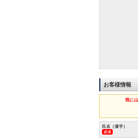
お客様情報
既に
氏名（漢字）