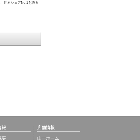
、世界シェアNo.1を誇る
情報
店舗情報
概要
山一ホーム