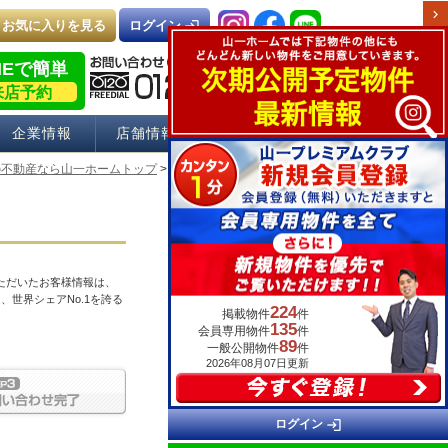
chevron_right
お気に入りを見る
login
ログイン
NEで簡単
来店予約
企業情報
店舗情報
採用情報
の不動産なら山一ホームトップ
> 物件お問い合わせ
ただいたお客様情報は、
、世界シェアNo.1を誇る
224
掲載物件
件
135
会員専用物件
件
89
一般公開物件
件
2026年08月07日更新
login
ログイン