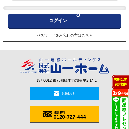
login
パスワードをお忘れの方はこちら
〒197-0012 東京都福生市加美平2-14-1
mail
お問合せ
通話無料
0120-727-444