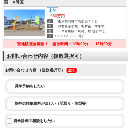
画 A号区
土地
1,980万円
所
東京都羽村市羽加美４丁目
学
羽村西小学校、羽村第一中学校
交
ＪＲ青梅線「羽村」駅 徒歩21分
土
120.51㎡（36.5坪）
現地販売会開催！ 開催時間：10時00分 ～ 18時00分
お問い合わせ内容（複数選択可）
お問い合わせ内容
（複数選択可）
見学予約をしたい
物件の詳細資料がほしい（間取り・地型等）
資金計画の相談をしたい